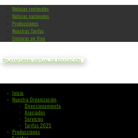
Noticias regionales
Noticias nacionales
Producciones
Nuestras Tarifas
Emisoras en Vivo
PLATAFORMA VIRTUAL DE EDUCACIÓN
Inicio
Nuestra Organización
Direccionamiento
Asociados
Servicios
Tarifas 2025
Producciones