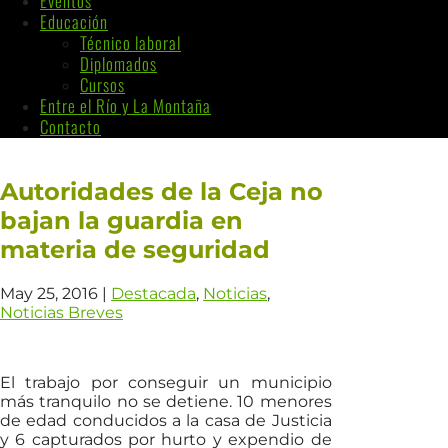
Eventos
Educación
Técnico laboral
Diplomados
Cursos
Entre el Río y La Montaña
Contacto
Autoridades de la Ceja no
bajan la guardia en
materia de seguridad
May 25, 2016
|
Destacada
,
Noticias
,
Noticias Breves
El trabajo por conseguir un municipio
más tranquilo no se detiene. 10 menores
de edad conducidos a la casa de Justicia
y 6 capturados por hurto y expendio de