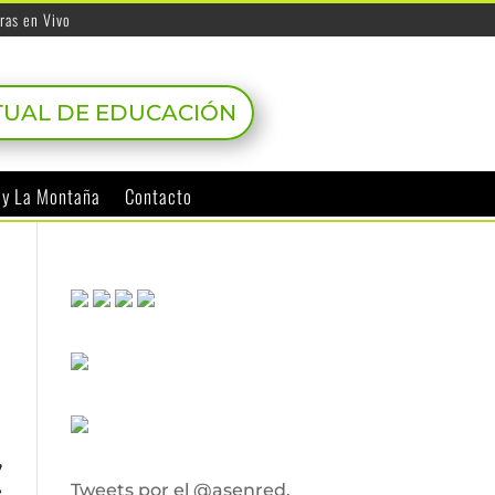
ras en Vivo
TUAL DE EDUCACIÓN
o y La Montaña
Contacto
,
Tweets por el @asenred.
e