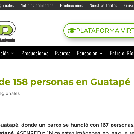
egionales
Noticias nacionales
Producciones
Nuestras Tarifas
Emiso
PLATAFORMA VIR
ación
Producciones
Eventos
Educación
Entre el Rí
a de 158 personas en Guatapé
regionales
Guatapé, donde un barco se hundió con 167 personas
atapé.
ASENRED pública estas imágenes, en las que s