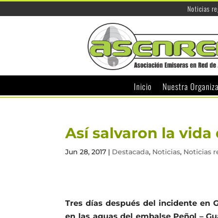
Noticias r
Inicio
Nuestra Organiz
Así salvaron la vid
Jun 28, 2017
|
Destacada
,
Noticias
,
Noticias 
Tres días después del incidente en 
en las aguas del embalse Peñol – Gu