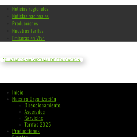
Noticias regionales
Noticias nacionales
Producciones
Nuestras Tarifas
Emisoras en Vivo
PLATAFORMA VIRTUAL DE EDUCACIÓN
Inicio
Nuestra Organización
Direccionamiento
Asociados
Servicios
Tarifas 2025
Producciones