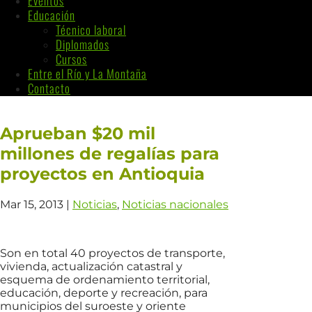
Eventos
Educación
Técnico laboral
Diplomados
Cursos
Entre el Río y La Montaña
Contacto
Aprueban $20 mil
millones de regalías para
proyectos en Antioquia
Mar 15, 2013
|
Noticias
,
Noticias nacionales
Son en total 40 proyectos de transporte,
vivienda, actualización catastral y
esquema de ordenamiento territorial,
educación, deporte y recreación, para
municipios del suroeste y oriente