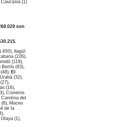
, Caucasia (1)
268.029 son
530.215.
.650), Itagüí
cabana (226),
orodó (119),
 Berrío (83),
 (48),
El
 Urabá (32),
(27),
as (16),
3), Cisneros
, Carolina del
a (6), Maceo
sé de la
3),
 Olaya (1),