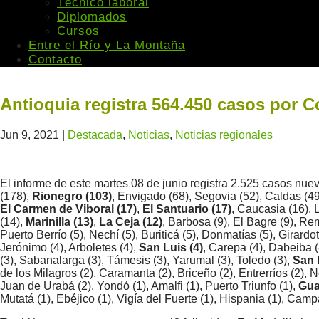
Técnico laboral
Diplomados
Cursos
Entre el Río y La Montaña
Contacto
Antioquia registra 564.450 casos por 
Jun 9, 2021
|
Destacada
,
Noticias
,
Noticias regionales
El informe de este martes 08 de junio registra 2.525 casos nuev
(178),
Rionegro (103)
, Envigado (68), Segovia (52), Caldas (4
El Carmen de Viboral (17)
,
El Santuario (17)
, Caucasia (16), 
(14),
Marinilla (13)
,
La Ceja (12)
, Barbosa (9), El Bagre (9), Re
Puerto Berrío (5), Nechí (5), Buriticá (5), Donmatías (5), Girardo
Jerónimo (4), Arboletes (4),
San Luis (4)
, Carepa (4), Dabeiba 
(3), Sabanalarga (3), Támesis (3), Yarumal (3), Toledo (3),
San 
de los Milagros (2), Caramanta (2), Briceño (2), Entrerríos (2), 
Juan de Urabá (2), Yondó (1), Amalfi (1), Puerto Triunfo (1),
Gua
Mutatá (1), Ebéjico (1), Vigía del Fuerte (1), Hispania (1), Camp