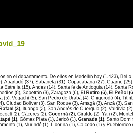
Covid_19
os en el departamento. De ellos en Medellín hay (1.423), Bello (
9), Apartadó (37), Sabaneta (31), Copacabana (27), Guarne (25),
La Estrella (15), Andes (14), Santa fe de Antioquia (14), Santa
medios (8), Sopetrán (8), Zaragoza (6),
El Retiro (6)
,
El Peñol (6
ta (5), Vegachí (5), San Pedro de Urabá (4), Chigorodó (4), Titirib
(4), Ciudad Bolívar (3), San Roque (3), Amagá (3), Anzá (3), Sa
Rafael (3)
, Ituango (3), San Andrés de Cuerquia (2), Valdivia (2
Necoclí (2), Cáceres (2),
Cocorná (2)
, Giraldo (2), Yalí (2), Mont
tapé (1)
, Gómez Plata (1), Jericó (1),
Granada (1)
, Santo Domin
amento (1), Murindó (1), Liborina (1), Caicedo (1) y Pueblorrico (