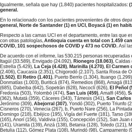
Igualmente, señala que hay (1.840) pacientes hospitalizados:
(
general.
En lo relacionado con los pacientes provenientes de otros dep
general, Norte de Santander (1) en UCI, Boyacá (1) en habit
Respecto a las camas UCI en el departamento, entre las que e
con otras patologías,
Antioquia cuenta en total con 1.459 cam
COVID, 101 sospechosos de COVID y 473 no COVID.
Así la
De acuerdo con el informe, las 530.215 personas recuperadas en
Itagüí (33.589), Envigado (24.092),
Rionegro (18.063)
, Caldas
Estrella (5.429),
La Ceja (4.428)
,
Marinilla (4.270)
,
El Carmen d
(2.406), Caucasia (2.351), Chigorodó (2.107), Santa Rosa de O
(1.502)
,
El Retiro (1.401)
, Puerto Berrío (1.304), Ituango (1.299
Donmatías (1.003), Buriticá (874), Remedios (868), Amagá (813)
(685), Dabeiba (642), Sopetrán (628), Necoclí (626),
El Peñol (
Fredonia (503), Yolombó (474),
San Luis (459)
, Amalfi (456),
S
(362), Mutatá (359), Cáceres (343), Támesis (341),
San Carlos 
Jerónimo (309),
Abejorral (307)
, Yondó (302), Puerto Triunfo (
Cisneros (270), Venecia (267), b, Puerto Nare (256), La Pintada
Domingo (218), Ebéjico (195), Vigía del Fuerte (181), Tarso (180
(165), Anorí (156), Valdivia (155), Concepción (152), San Juan
(141), Uramita (139), Anzá (138), Betania (128), Toledo (121), 
Betulia (112), Gómez Plata (108), Murindó (98), Campamento (95