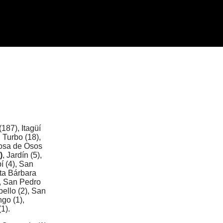
187), Itagüí
 Turbo (18),
 Rosa de Osos
)
, Jardín (5),
í (4), San
nta Bárbara
), San Pedro
ebello (2), San
go (1),
1).