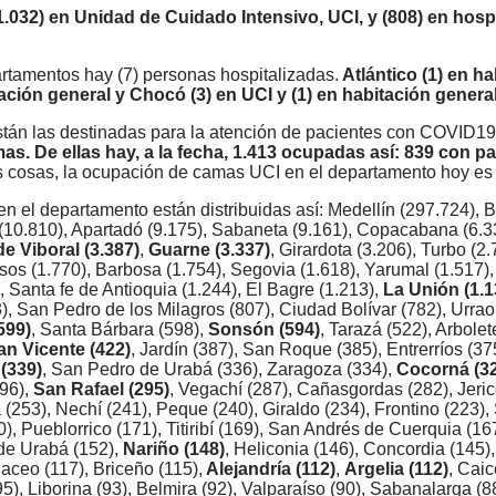
1.032) en Unidad de Cuidado Intensivo, UCI, y (808) en hosp
artamentos hay (7) personas hospitalizadas.
Atlántico (1) en ha
ación general y Chocó (3) en UCI y (1) en habitación general
stán las destinadas para la atención de pacientes con COVID19
as. De ellas hay, a la fecha, 1.413 ocupadas así: 839 con p
s cosas, la ocupación de camas UCI en el departamento hoy es
 el departamento están distribuidas así: Medellín (297.724), Be
 (10.810), Apartadó (9.175), Sabaneta (9.161), Copacabana (6.3
e Viboral (3.387)
,
Guarne (3.337)
, Girardota (3.206), Turbo (2
sos (1.770), Barbosa (1.754), Segovia (1.618), Yarumal (1.517)
), Santa fe de Antioquia (1.244), El Bagre (1.213),
La Unión (1.1
, San Pedro de los Milagros (807), Ciudad Bolívar (782), Urrao
599)
, Santa Bárbara (598),
Sonsón (594)
, Tarazá (522), Arbolet
an Vicente (422)
, Jardín (387), San Roque (385), Entrerríos (37
(339)
, San Pedro de Urabá (336), Zaragoza (334),
Cocorná (3
296),
San Rafael (295)
, Vegachí (287), Cañasgordas (282), Jeric
 (253), Nechí (241), Peque (240), Giraldo (234), Frontino (223),
), Pueblorrico (171), Titiribí (169), San Andrés de Cuerquia (16
 de Urabá (152),
Nariño (148)
, Heliconia (146), Concordia (145)
Maceo (117), Briceño (115),
Alejandría (112)
,
Argelia (112)
, Caic
), Liborina (93), Belmira (92), Valparaíso (90), Sabanalarga (8