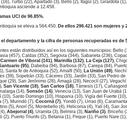
6), Turbo (22), Apartadó (3), Bello (2), Itagüí (2), Girardota (1)
 Antioquia asciende a 12.458.
camas UCI de 96.85%.
ntioquia se eleva a 564.450.
De ellos 296.421 son mujeres y 
 el departamento y la cifra de personas recuperadas es de 
tes están distribuidos así en los siguientes municipios: Bello (1
asia (457), Caldas (352), Segovia (344), Sabaneta (236), Copa
 Carmen de Viboral (141)
,
Marinilla (132)
,
La Ceja (127)
, Chig
Santuario (95)
, Dabeiba (94), Barbosa (87), Carepa (84), Puerto
), Santa fe de Antioquia (52), Amalfi (50),
La Unión (49)
, Nechí
es (39), Sopetrán (33), Cáceres (33), Jardín (33), San Pedro de
que (29), San Jerónimo (28), Amagá (28), Necoclí (27), Vegachí 
),
San Vicente (18)
,
San Carlos (18)
, Támesis (17), Cañasgord
nalarga (14),
Sonsón (14)
, Venecia (13), San Juan de Urabá (1
ribí (10), Santo Domingo (10), Hispania (10), Vigía del Fuerte (10)
a (7), Murindó (7),
Cocorná (7)
, Yondó (7), Urrao (6), Caramant
ino (5), Anorí (5), Montebello (4), Heliconia (4), Yalí (4), San Jo
(4),
Abejorral (4)
, Uramita (3), Belmira (3),
Nariño (3)
, Briceño (
 (2), Puerto Triunfo (2), Betania (1), Peque (1), Puerto Nare (1),