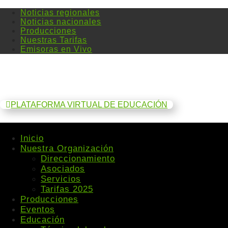
Noticias regionales
Noticias nacionales
Producciones
Nuestras Tarifas
Emisoras en Vivo
PLATAFORMA VIRTUAL DE EDUCACIÓN
Inicio
Nuestra Organización
Direccionamiento
Asociados
Servicios
Tarifas 2025
Producciones
Eventos
Educación