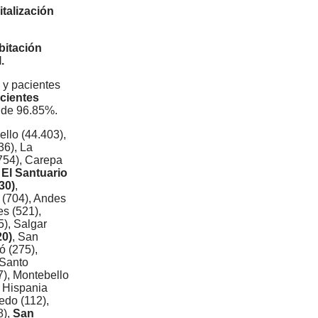
italización
bitación
.
 y pacientes
acientes
 de 96.85%.
llo (44.403),
36), La
.754), Carepa
,
El Santuario
30)
,
 (704), Andes
es (521),
5), Salgar
20)
, San
ó (275),
 Santo
7), Montebello
, Hispania
edo (112),
8),
San