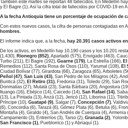
También este martes se reportan 48 fallecidos. En Medellín hay (1
y El Bagre (1). Así la cifra total de fallecidos por COVID-19 en
A la fecha Antioquia tiene un porcentaje de ocupación de 
Con estos nuevos casos, la cifra de personas contagiadas en A
hombres.
El informe indica que, a la fecha,
hay 20.391 casos activos en
De los activos, en Medellín hay 10.190 casos y los 10.201 restan
(1.430),
Rionegro (852)
, Apartadó (575), Envigado (463), Cauc
Turbo (211), El Bagre (192),
Guarne (179)
, La Estrella (166),
El
Remedios (112), Santa Rosa de Osos (110), Yarumal (108),
El 
Ciudad Bolívar (77), Girardota (66), Zaragoza (65), Arboletes (56
Peñol (47)
,
San Luis (43)
, San Pedro de los Milagros (42), And
Buriticá (32),
El Retiro (31)
, Fredonia (31), Toledo (29), San Ro
Donmatías (27), Mutatá (23), Santa Bárbara (20), Angostura (19
Ituango (16), Ebéjico (14), Caicedo (14),
San Rafael (14)
, Saba
(13), La Pintada (13), Anzá (12), Jericó (12), Liborina (11), Titi
Príncipe (10),
Guatapé (9)
, Salgar (7),
Concepción (7)
, Valdivi
(6), Concordia (6), Tarazá (6), Gómez Plata (6), Betulia (6), Front
Montaña (4), Giraldo (4), San Andrés de Cuerquia (4), Armenia 
Campamento (3), Entrerríos (3), Tarso (2),
Granada (2)
, Yolombó
San Francisco (1)
, Pueblorrico (1) y Abriaquí (1).