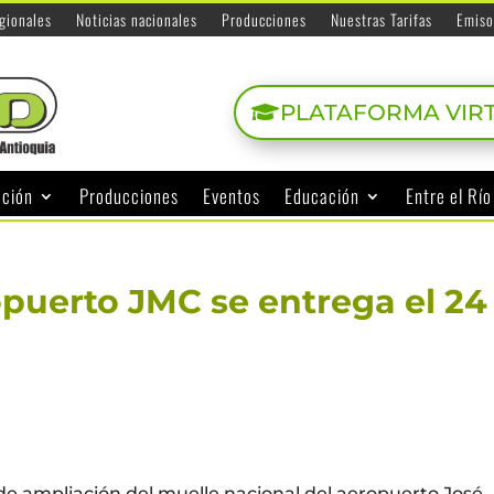
egionales
Noticias nacionales
Producciones
Nuestras Tarifas
Emiso
PLATAFORMA VIR
ación
Producciones
Eventos
Educación
Entre el Rí
puerto JMC se entrega el 24
 de ampliación del muelle nacional del aeropuerto José