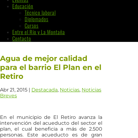
Educación
Técnico laboral
Diplomados
Cursos
Entre el Río y La Montaña
Contacto
Agua de mejor calidad
para el barrio El Plan en el
Retiro
Abr 21, 2015
|
Destacada
,
Noticias
,
Noticias
Breves
En el municipio de El Retiro avanza la
intervención del acueducto del sector el
plan, el cual beneficia a más de 2.500
personas. Este acueducto es de gran