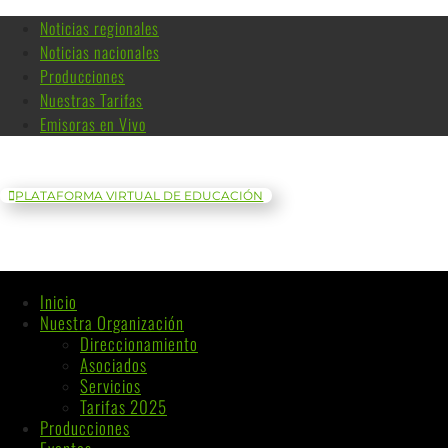
Noticias regionales
Noticias nacionales
Producciones
Nuestras Tarifas
Emisoras en Vivo
PLATAFORMA VIRTUAL DE EDUCACIÓN
Inicio
Nuestra Organización
Direccionamiento
Asociados
Servicios
Tarifas 2025
Producciones