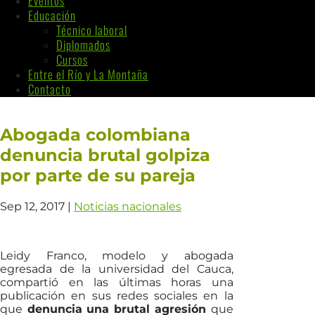
Eventos
Educación
Técnico laboral
Diplomados
Cursos
Entre el Río y La Montaña
Contacto
Abogada colombiana
denuncia brutal golpiza
por parte de su pareja
Sep 12, 2017
|
Noticias nacionales
Leidy Franco, modelo y abogada
egresada de la universidad del Cauca,
compartió en las últimas horas una
publicación en sus redes sociales en la
que
denuncia una brutal agresión
que