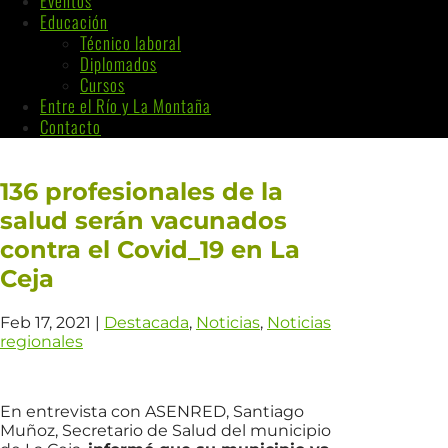
Eventos
Educación
Técnico laboral
Diplomados
Cursos
Entre el Río y La Montaña
Contacto
136 profesionales de la
salud serán vacunados
contra el Covid_19 en La
Ceja
Feb 17, 2021
|
Destacada
,
Noticias
,
Noticias
regionales
En entrevista con ASENRED, Santiago
Muñoz, Secretario de Salud del municipio