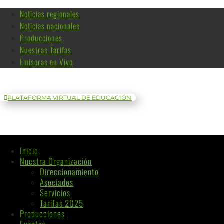
Noticias regionales
Noticias nacionales
Producciones
Nuestras Tarifas
Emisoras en Vivo
PLATAFORMA VIRTUAL DE EDUCACIÓN
Inicio
Nuestra Organización
Direccionamiento
Asociados
Servicios
Tarifas 2025
Producciones