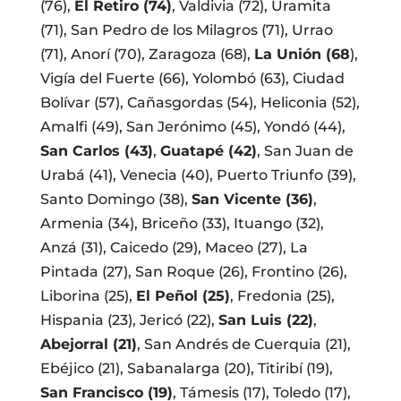
(76),
El Retiro (74)
, Valdivia (72), Uramita
(71), San Pedro de los Milagros (71), Urrao
(71), Anorí (70), Zaragoza (68),
La Unión (68
),
Vigía del Fuerte (66), Yolombó (63), Ciudad
Bolívar (57), Cañasgordas (54), Heliconia (52),
Amalfi (49), San Jerónimo (45), Yondó (44),
San Carlos (43)
,
Guatapé (42)
, San Juan de
Urabá (41), Venecia (40), Puerto Triunfo (39),
Santo Domingo (38),
San Vicente (36)
,
Armenia (34), Briceño (33), Ituango (32),
Anzá (31), Caicedo (29), Maceo (27), La
Pintada (27), San Roque (26), Frontino (26),
Liborina (25),
El Peñol (25)
, Fredonia (25),
Hispania (23), Jericó (22),
San Luis (22)
,
Abejorral (21)
, San Andrés de Cuerquia (21),
Ebéjico (21), Sabanalarga (20), Titiribí (19),
San Francisco (19)
, Támesis (17), Toledo (17),