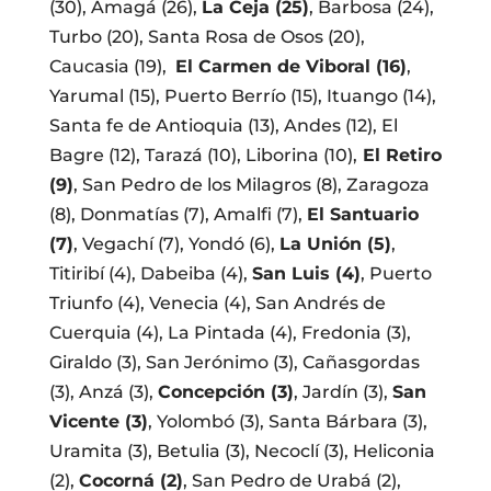
(30), Amagá (26),
La Ceja (25)
, Barbosa (24),
Turbo (20), Santa Rosa de Osos (20),
Caucasia (19),
El Carmen de Viboral (16)
,
Yarumal (15), Puerto Berrío (15), Ituango (14),
Santa fe de Antioquia (13), Andes (12), El
Bagre (12), Tarazá (10), Liborina (10),
El Retiro
(9)
, San Pedro de los Milagros (8), Zaragoza
(8), Donmatías (7), Amalfi (7),
El Santuario
(7)
, Vegachí (7), Yondó (6),
La Unión (5)
,
Titiribí (4), Dabeiba (4),
San Luis (4)
, Puerto
Triunfo (4), Venecia (4), San Andrés de
Cuerquia (4), La Pintada (4), Fredonia (3),
Giraldo (3), San Jerónimo (3), Cañasgordas
(3), Anzá (3),
Concepción (3)
, Jardín (3),
San
Vicente (3)
, Yolombó (3), Santa Bárbara (3),
Uramita (3), Betulia (3), Necoclí (3), Heliconia
(2),
Cocorná (2)
, San Pedro de Urabá (2),