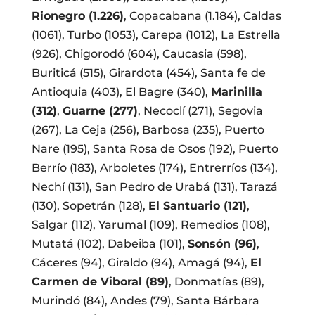
Rionegro (1.226)
, Copacabana (1.184), Caldas
(1061), Turbo (1053), Carepa (1012), La Estrella
(926), Chigorodó (604), Caucasia (598),
Buriticá (515), Girardota (454), Santa fe de
Antioquia (403), El Bagre (340),
Marinilla
(312)
,
Guarne (277)
, Necoclí (271), Segovia
(267), La Ceja (256), Barbosa (235), Puerto
Nare (195), Santa Rosa de Osos (192), Puerto
Berrío (183), Arboletes (174), Entrerríos (134),
Nechí (131), San Pedro de Urabá (131), Tarazá
(130), Sopetrán (128),
El Santuario (121)
,
Salgar (112), Yarumal (109), Remedios (108),
Mutatá (102), Dabeiba (101),
Sonsón (96)
,
Cáceres (94), Giraldo (94), Amagá (94),
El
Carmen de Viboral (89)
, Donmatías (89),
Murindó (84), Andes (79), Santa Bárbara