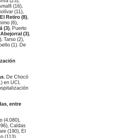
nia (23),
malfi (16),
olívar (11),
El Retiro (8)
,
nimo (6),
 (3)
, Puerto
,
Abejorral (3)
,
, Tarso (2),
bello (1). De
ización
as.
De Chocó
1) en UCI,
spitalización
as, entre
o (4.080),
96), Caldas
are (190), El
n (113),