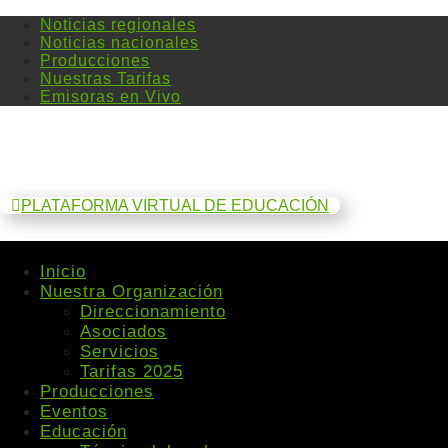
Noticias regionales
Noticias nacionales
Producciones
Nuestras Tarifas
Emisoras en Vivo
PLATAFORMA VIRTUAL DE EDUCACIÓN
Inicio
Nuestra Organización
Direccionamiento
Asociados
Servicios
Tarifas 2025
Producciones
Eventos
Educación