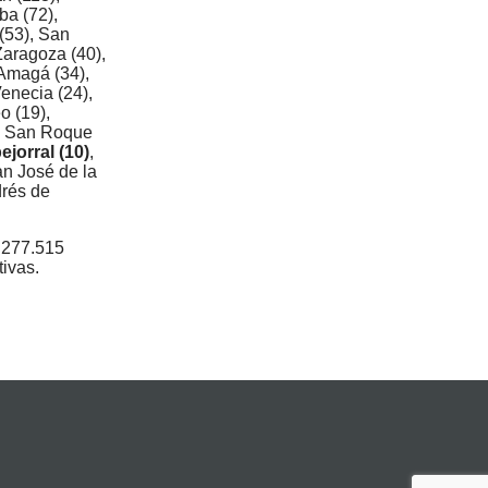
ba (72),
 (53), San
 Zaragoza (40),
Amagá (34),
Venecia (24),
o (19),
, San Roque
ejorral (10)
,
San José de la
drés de
2.277.515
ivas.