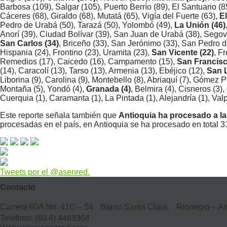
Barbosa (109), Salgar (105), Puerto Berrío (89), El Santuario (8
Cáceres (68), Giraldo (68), Mutatá (65), Vigía del Fuerte (63),
El
Pedro de Urabá (50), Tarazá (50), Yolombó (49),
La Unión (46)
Anorí (39), Ciudad Bolívar (39), San Juan de Urabá (38), Segov
San Carlos (34)
, Briceño (33), San Jerónimo (33), San Pedro de
Hispania (24), Frontino (23), Uramita (23),
San Vicente (22)
, F
Remedios (17), Caicedo (16), Campamento (15),
San Francisc
(14), Caracolí (13), Tarso (13), Armenia (13), Ebéjico (12),
San L
Liborina (9), Carolina (9), Montebello (8), Abriaquí (7), Gómez P
Montaña (5), Yondó (4),
Granada (4)
, Belmira (4), Cisneros (3),
Cuerquia (1), Caramanta (1), La Pintada (1), Alejandría (1), Va
Este reporte señala también que
Antioquia ha procesado a la
procesadas en el país, en Antioquia se ha procesado en total 3
Tweets por el @asenred.
Contacto
Carrera 60A No. 41C – 54 Barrio Santa Clara. Rionegro – A
Teléfono: (60 4) 4483364