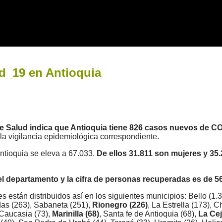
id_19 en Antioquia
 de Salud indica que Antioquia tiene 826 casos nuevos de C
 la vigilancia epidemiológica correspondiente.
ntioquia se eleva a 67.033.
De ellos 31.811 son mujeres y 35
el departamento y la cifra de personas recuperadas es de 56
s están distribuidos así en los siguientes municipios: Bello (1.3
das (263), Sabaneta (251),
Rionegro (226)
, La Estrella (173), 
 Caucasia (73),
Marinilla (68)
, Santa fe de Antioquia (68),
La Cej