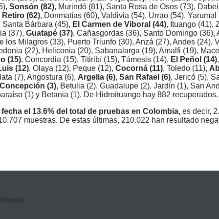
5),
Sonsón (82)
, Murindó (81), Santa Rosa de Osos (73), Dabei
 Retiro (62)
, Donmatías (60), Valdivia (54), Urrao (54), Yarumal
, Santa Bárbara (45),
El Carmen de Viboral (44)
, Ituango (41),
ia (37),
Guatapé (37)
, Cañasgordas (36), Santo Domingo (36), 
 los Milagros (33), Puerto Triunfo (30), Anzá (27), Andes (24), 
redonia (22), Heliconia (20), Sabanalarga (19), Amalfi (19), Mace
o (15)
, Concordia (15), Titiribí (15), Támesis (14),
El Peñol (14)
uis (12)
, Olaya (12), Peque (12),
Cocorná (11)
, Toledo (11),
Ab
lata (7), Angostura (6),
Argelia (6)
,
San Rafael (6)
, Jericó (5), 
Concepción (3)
, Betulia (2), Guadalupe (2), Jardín (1), San An
lparaíso (1) y Betania (1). De Hidroituango hay 882 recuperados.
 fecha el 13.6% del total de pruebas en Colombia,
es decir, 
10.707 muestras. De estas últimas, 210.022 han resultado negat
ntioquia