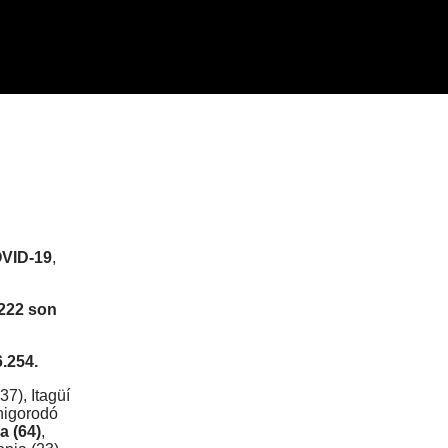
OVID-19
,
.222 son
.254.
37), Itagüí
Chigorodó
a (64)
,