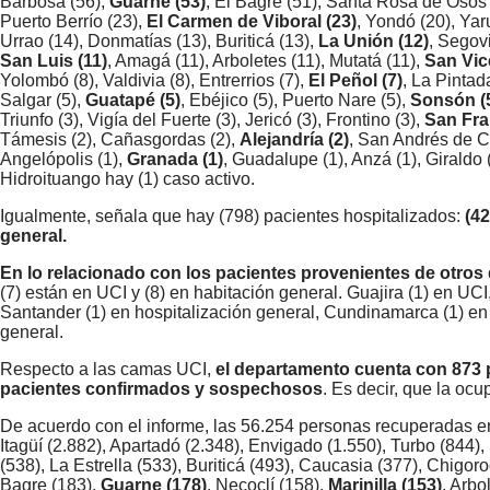
Barbosa (56),
Guarne (53)
, El Bagre (51), Santa Rosa de Osos 
Puerto Berrío (23),
El Carmen de Viboral (23)
, Yondó (20), Yar
Urrao (14), Donmatías (13), Buriticá (13),
La Unión (12)
, Segov
San Luis (11)
, Amagá (11), Arboletes (11), Mutatá (11),
San Vic
Yolombó (8), Valdivia (8), Entrerrios (7),
El Peñol (7)
, La Pintad
Salgar (5),
Guatapé (5)
, Ebéjico (5), Puerto Nare (5),
Sonsón (
Triunfo (3), Vigía del Fuerte (3), Jericó (3), Frontino (3),
San Fra
Támesis (2), Cañasgordas (2),
Alejandría (2)
, San Andrés de Cue
Angelópolis (1),
Granada (1)
, Guadalupe (1), Anzá (1), Giraldo 
Hidroituango hay (1) caso activo.
Igualmente, señala que hay (798) pacientes hospitalizados:
(42
general.
En lo relacionado con los pacientes provenientes de otros
(7) están en UCI y (8) en habitación general. Guajira (1) en UC
Santander (1) en hospitalización general, Cundinamarca (1) en 
general.
Respecto a las camas UCI,
el departamento cuenta con 873 
pacientes confirmados y sospechosos
. Es decir, que la o
De acuerdo con el informe, las 56.254 personas recuperadas en 
Itagüí (2.882), Apartadó (2.348), Envigado (1.550), Turbo (844)
(538), La Estrella (533), Buriticá (493), Caucasia (377), Chigor
Bagre (183),
Guarne (178)
, Necoclí (158),
Marinilla (153)
, Arbo