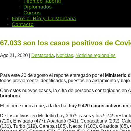
Técnico laboral
Diplomados
Cursos
Entre el Río y La Montaña
Contacto
67.033 son los casos positivos de Cov
Ago 21, 2020
|
Destacada
,
Noticias
,
Noticias regionales
Para este 20 de agosto el reporte entregado por
el Ministerio
todos previamente identificados, puestos en aislamiento y bajo
Con estos nuevos casos, la cifra de personas contagiadas en A
hombres.
El informe indica que, a la fecha,
hay 9.420 casos activos en 
De los activos, en Medellín hay 3.675 casos y los 5.745 restante
(720), Envigado (477), Apartadó (341), Copacabana (292), Cal
(131), Turbo (119), Carepa (105), Necoclí (100), Girardota (85),