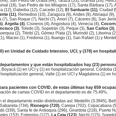
(49), San Pedro de Urabá (44), Tarazá (33), Uramita (26), Helico
umal (18), San Pedro de los Milagros (17), Santa Bárbara (17), A
ia (12), Dabeiba (12), Caicedo (12),
El Santuario (11)
, Ciudad B
ente (11)
, Remedios (10), Zaragoza (9), Andes (9), Abriaquí (9),
a (7), San Roque (7), Nechí (7), Anorí (7), Cáceres (6), San Jeró
5)
,
Argelia (4)
, Cisneros (4), Angostura (4), Venecia (4),
Cocorná
ncisco (3)
, Toledo (3), Sopetrán (3), Peque (3),
San Carlos (3)
rquia (2), Titiribí (2), Gómez Plata (2), Murindó (2), Liborina (2)
(1), Maceo (1), Fredonia (1), Ituango (1), San Rafael (1) y Monte
0) en Unidad de Cuidado Intensivo, UCI, y (378) en hospital
 departamentos y que están hospitalizados hay (23) person
I, Boyacá (1) en UCI y (1) en hospitalización general, Córdoba (
hospitalización general, Valle (1) en UCI y Magdalena (1) en ho
para pacientes con COVID, de estas últimas hay 659 ocupad
cupación de camas COVID en el departamento es de 75.49%.
el departamento están distribuidas así: Medellín (3.3945), Bell
, Sabaneta (734),
Rionegro (720)
, Carepa (702), Copacabana (5
odó (339), Santa fe de Antioquia (296), Girardota (218), Puerto N
letes (153), Entrerríos (127),
La Ceja (123)
, Nechí (115), Sopetrá