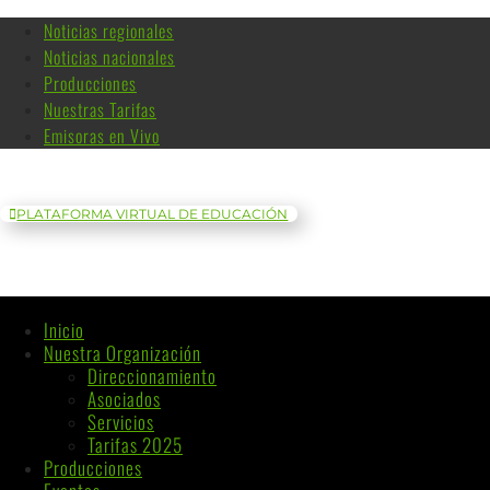
Noticias regionales
Noticias nacionales
Producciones
Nuestras Tarifas
Emisoras en Vivo
PLATAFORMA VIRTUAL DE EDUCACIÓN
Inicio
Nuestra Organización
Direccionamiento
Asociados
Servicios
Tarifas 2025
Producciones