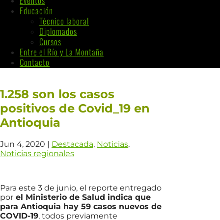
Eventos
Educación
Técnico laboral
Diplomados
Cursos
Entre el Río y La Montaña
Contacto
1.258 son los casos
positivos de Covid_19 en
Antioquia
Jun 4, 2020
|
Destacada
,
Noticias
,
Noticias regionales
Para este 3 de junio, el reporte entregado
por
el Ministerio de Salud indica que
para Antioquia hay 59 casos nuevos de
COVID-19
, todos previamente