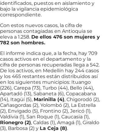
identificados, puestos en aislamiento y
bajo la vigilancia epidemiológica
correspondiente.
Con estos nuevos casos, la cifra de
personas contagiadas en Antioquia se
eleva a 1.258.
De ellos 476 son mujeres y
782 son hombres.
El informe indica que, a la fecha, hay 709
casos activos en el departamento y la
cifra de personas recuperadas llega a 542.
De los activos, en Medellín hay 244 casos
y los 465 restantes están distribuidos así
en los siguientes municipios: Ituango
(226), Carepa (73), Turbo (44), Bello (44),
Apartadó (13), Sabaneta (6), Copacabana
(14), Itagüí (5),
Marinilla (4)
, Chigorodó (2),
Cañasgordas (2), Yolombó (2), La Estrella
(2), Envigado (5), Frontino (2), Jericó (1),
Valdivia (1), San Roque (1), Caucasia (1),
Rionegro (2)
, Caldas (1), Amagá (1), Giraldo
(3), Barbosa (2) y
La Ceja (8)
.