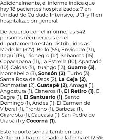
Adicionalmente, el informe indica que
hay 18 pacientes hospitalizados: 7 en
Unidad de Cuidado Intensivo, UCI, y 11 en
hospitalización general.
De acuerdo con el informe, las 542
personas recuperadas en el
departamento están distribuidas así:
Medellín (327), Bello (55), Envigado (31),
Itagüí (19), Rionegro (12), Sabaneta (15),
Copacabana (11), La Estrella (10), Apartadó
(10), Caldas (5), Ituango (13),
Guarne (3)
,
Montebello (3),
Sonsón (2)
, Turbo (3),
Santa Rosa de Osos (2),
La Ceja (2)
,
Donmatías (2),
Guatapé (2)
, Amagá (1),
Angostura (1), Cisneros (1),
El Retiro (1)
, El
Bagre (1),
El Santuario (1)
, Santo
Domingo (1), Andes (1), El Carmen de
Viboral (1), Frontino (1), Barbosa (1),
Girardota (1), Caucasia (1), San Pedro de
Urabá (1) y
Cocorná (1)
.
Este reporte señala también que
Antioquia ha procesado a la fecha el 12.5%