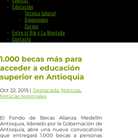
Eventos
Educación
Técnico laboral
Diplomados
Cursos
Entre el Río y La Montaña
Contacto
1.000 becas más para
acceder a educación
superior en Antioquia
Oct 22, 2015
|
Destacada
,
Noticias
,
Noticias regionales
El Fondo de Becas Alianza Medellín
Antioquia, liderado por la Gobernación de
Antioquia, abre una nueva convocatoria
que entregará 1.000 becas a personas