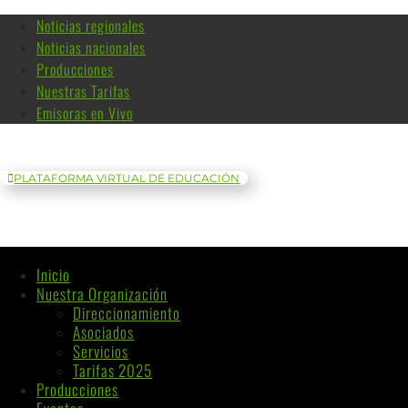
Noticias regionales
Noticias nacionales
Producciones
Nuestras Tarifas
Emisoras en Vivo
PLATAFORMA VIRTUAL DE EDUCACIÓN
Inicio
Nuestra Organización
Direccionamiento
Asociados
Servicios
Tarifas 2025
Producciones