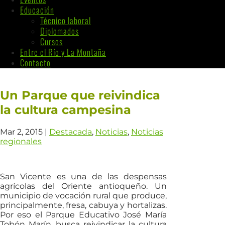
Educación
Técnico laboral
Diplomados
Cursos
Entre el Río y La Montaña
Contacto
Un Parque que reivindica
la cultura campesina
Mar 2, 2015
|
Destacada
,
Noticias
,
Noticias
regionales
San Vicente es una de las despensas
agrícolas del Oriente antioqueño. Un
municipio de vocación rural que produce,
principalmente, fresa, cabuya y hortalizas.
Por eso el Parque Educativo José María
Tobón Marín, busca reivindicar la cultura