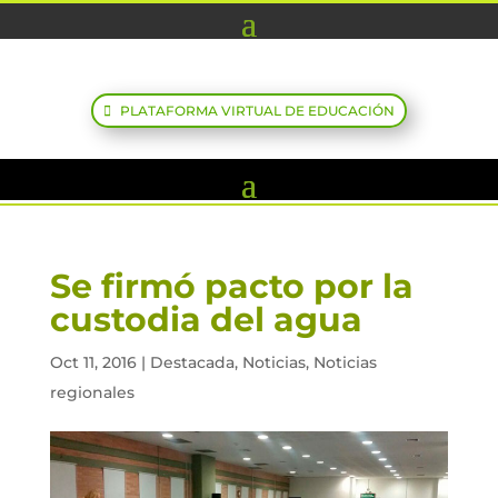
PLATAFORMA VIRTUAL DE EDUCACIÓN
Se firmó pacto por la
custodia del agua
Oct 11, 2016
|
Destacada
,
Noticias
,
Noticias
regionales