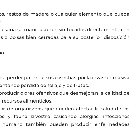
.
ros, restos de madera o cualquier elemento que pued
l.
cesaria su manipulación, sin tocarlos directamente co
s o bolsas bien cerradas para su posterior disposició
no.
a perder parte de sus cosechas por la invasión masiv
sentando perdida de follaje y de frutas.
producir olores ofensivos que desmejoran la calidad d
 recursos alimenticios.
tor de organismos que pueden afectar la salud de lo
 y fauna silvestre causando alergias, infeccione
ser humano también pueden producir enfermedade