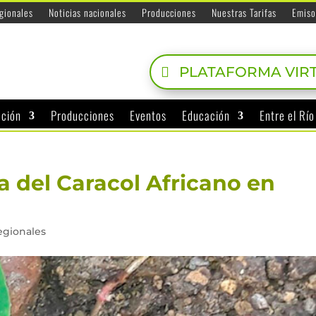
egionales
Noticias nacionales
Producciones
Nuestras Tarifas
Emiso
PLATAFORMA VIR
ación
Producciones
Eventos
Educación
Entre el Rí
a del Caracol Africano en
regionales