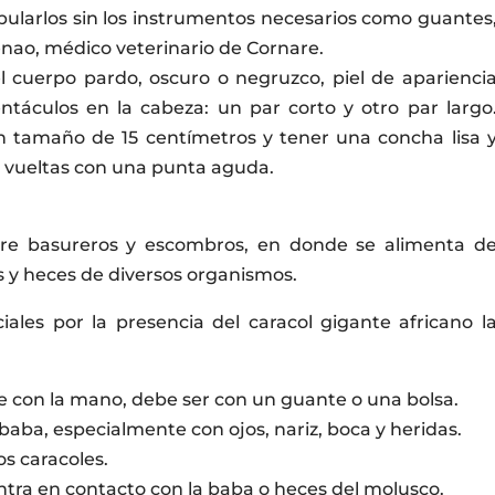
pularlos sin los instrumentos necesarios como guantes
enao, médico veterinario de Cornare.
el cuerpo pardo, oscuro o negruzco, piel de aparienci
táculos en la cabeza: un par corto y otro par largo
n tamaño de 15 centímetros y tener una concha lisa 
e vueltas con una punta aguda.
ntre basureros y escombros, en donde se alimenta d
s y heces de diversos organismos.
iales por la presencia del caracol gigante africano l
e con la mano, debe ser con un guante o una bolsa.
a baba, especialmente con ojos, nariz, boca y heridas.
os caracoles.
tra en contacto con la baba o heces del molusco.