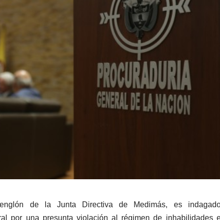
renglón de la Junta Directiva de Medimás, es indagad
al por una presunta violación al régimen de inhabilidades 