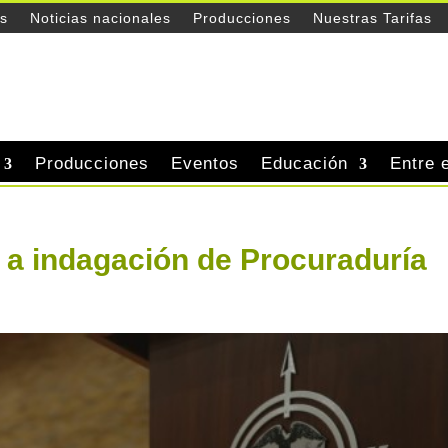
es
Noticias nacionales
Producciones
Nuestras Tarifas
Producciones
Eventos
Educación
Entre 
a indagación de Procuraduría