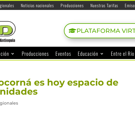
egionales
Noticias nacionales
Producciones
Nuestras Tarifas
Emiso
PLATAFORMA VIR
ación
Producciones
Eventos
Educación
Entre el Rí
ocorná es hoy espacio de
unidades
egionales