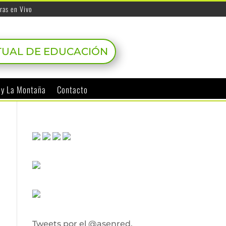
ras en Vivo
TUAL DE EDUCACIÓN
o y La Montaña
Contacto
Tweets por el @asenred.