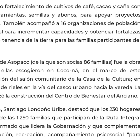
o fortalecimiento de cultivos de café, cacao y caña co
ramientas, semillas y abonos, para apoyar proyecto
as. También acompañó a 16 organizaciones de població
l para incrementar capacidades y potenciar fortaleza
 tenencia de la tierra para las familias participantes de
e Asopaco (de la que son socias 86 familias) fue la obr
 ellas escogieron en Cocorná, en el marco de est
ción del salón comunitario de la Casa de la Cultura; e
de rieles en la vía del casco urbano hacia la vereda L
izó la construcción del Centro de Bienestar del Anciano.
a, Santiago Londoño Uribe, destacó que los 230 hogare
e las 1.250 familias que participan de la Ruta Integra
o Armado que lidera la Gobernación y que complement
ión, recreación, acompañamiento psicosocial “par