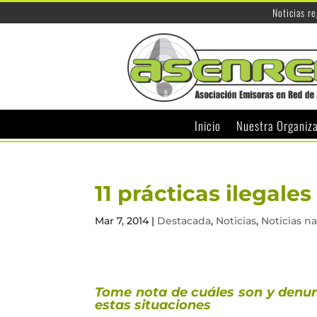
Noticias r
Inicio
Nuestra Organiz
11 prácticas ilegal
Mar 7, 2014
|
Destacada
,
Noticias
,
Noticias n
Tome nota de cuáles son y denunc
estas situaciones