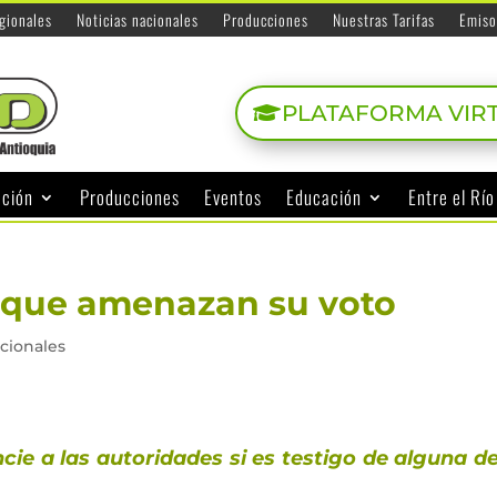
egionales
Noticias nacionales
Producciones
Nuestras Tarifas
Emiso
PLATAFORMA VIR
ación
Producciones
Eventos
Educación
Entre el Rí
es que amenazan su voto
acionales
ie a las autoridades si es testigo de alguna d