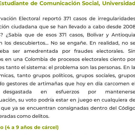
Estudiante de Comunicación Social, Universida
ación Electoral reportó 371 casos de irregularidade
ipación ciudadana que se han llevado a cabo desde 200
? ¿Sabía que de esos 371 casos, Bolívar y Antioqui
n los descubiertos… No se engañe. En realidad, no s
ba ser amedrentada por fraudes electorales. Si
mos en una Colombia de procesos electorales ciento po
s tanto el sistema: el problema son las personas. En l
cas, tanto grupos políticos, grupos sociales, grupo
ido gestores de artimañas que hoy en día carcomen e
desgastada en esfuerzos por manteners
uación, su voto podría estar en juego en cualquiera d
e que ya se encuentran consignadas dentro del Códig
eradas como delitos.
 (4 a 9 años de cárcel)