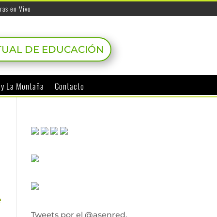
ras en Vivo
TUAL DE EDUCACIÓN
o y La Montaña
Contacto
e
Tweets por el @asenred.